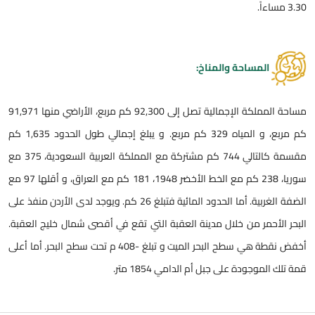
3.30 مساءاً.
المساحة والمناخ:
مساحة المملكة الإجمالية تصل إلى 92,300 كم مربع، الأراضي منها 91,971
كم مربع، و المياه 329 كم مربع. و يبلغ إجمالي طول الحدود 1,635 كم
مقسمة كالتالي 744 كم مشتركة مع المملكة العربية السعودية، 375 مع
سوريا، 238 كم مع الخط الأخضر 1948، 181 كم مع العراق، و أقلها 97 مع
الضفة الغربية. أما الحدود المائية فتبلغ 26 كم. ويوجد لدى الأردن منفذ على
البحر الأحمر من خلال مدينة العقبة التي تقع في أقصى شمال خليج العقبة.
أخفض نقطة هي سطح البحر الميت و تبلغ -408 م تحت سطح البحر. أما أعلى
قمة تلك الموجودة على جبل أم الدامي 1854 متر.