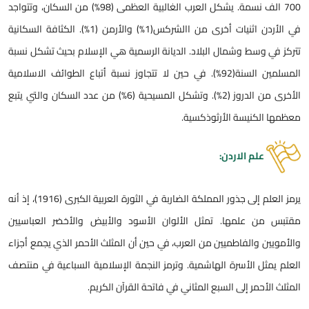
700 الف نسمة. يشكل العرب الغالبية العظمى (98%) من السكان، وتتواجد
في الأردن اثنيات أخرى من االشركس(1%) والأرمن (1%). الكثافة السكانية
تتركز في وسط وشمال البلاد. الديانة الرسمية هي الإسلام بحيث تشكل نسبة
المسلمين السنة(92%). في حين لا تتجاوز نسبة أتباع الطوائف الاسلامية
الأخرى من الدروز (2%). وتشكل المسيحية (6%) من عدد السكان والتي يتبع
معظمها الكنيسة الأرثوذكسية.
علم الاردن:
يرمز العلم إلى جذور المملكة الضاربة في الثورة العربية الكبرى (1916)، إذ أنه
مقتبس من علمها. تمثل الألوان الأسود والأبيض والأخضر العباسيين
والأمويين والفاطميين من العرب، في حين أن المثلث الأحمر الذي يجمع أجزاء
العلم يمثل الأسرة الهاشمية. وترمز النجمة الإسلامية السباعية في منتصف
المثلث الأحمر إلى السبع المثاني في فاتحة القرآن الكريم.